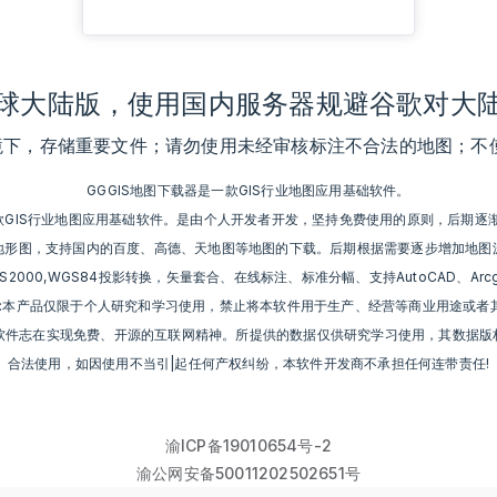
球大陆版，使用国内服务器规避谷歌对大
境下，存储重要文件；请勿使用未经审核标注不合法的地图；不使
GGGIS地图下载器是一款GIS行业地图应用基础软件。
一款GIS行业地图应用基础软件。是由个人开发者开发，坚持免费使用的原则，后期逐
地形图，支持国内的百度、高德、天地图等地图的下载。后期根据需要逐步增加地图
g54,CGCS2000,WGS84投影转换，矢量套合、在线标注、标准分幅、支持AutoCAD、A
品:本产品仅限于个人研究和学习使用，禁止将本软件用于生产、经营等商业用途或者
本软件志在实现免费、开源的互联网精神。所提供的数据仅供研究学习使用，其数据版
合法使用，如因使用不当引|起任何产权纠纷，本软件开发商不承担任何连带责任!
渝ICP备19010654号-2
渝公网安备50011202502651号