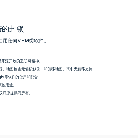
陆的封锁
用任何VPM类软件。
渐开源开放的互联网精神。
源。地图包含无偏移影像，和偏移地图。其中无偏移支持
rcgis等软件的使用和配合。
其他用途。
权归原提供商所有。